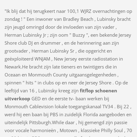
"Ik blij dat hij terugkeert naar 100,1 WJRZ overnachtingen op
zondag ! " Een inwoner van Bradley Beach , Lubinsky bracht
zijn jeugd omringd door de invloeden van zijn vader ,
Herman Lubinsky Jr ; zijn oom " Buzzy ", een bekende Jersey
Shore club DJ en drummer , en de herinnering aan zijn
grootvader , Herman Lubinsky Sr , die opgericht en
geëxploiteerd WNJAM , New Jersey eerste radiostation in
Newark.He bracht zijn late tieners en twintigers die in
Oceaan en Monmouth County uitgaansgelegenheden ,
spinnen " hits " in clubs op en neer de Jersey Shore . Op de
leeftijd van 16 , Lubinsky kreeg zijn
fitflop schoenen
uitverkoop
GED en de eerste tv- baan werken bij
Monmouth Cablevision lokale toegangskanaal TV34 . Bij 22 ,
werd hij een baan bij PBS in zuidelijk Florida aangeboden en
uiteindelijk Pittsburgh.While daar , hij gemengd zijn passie
voor vocale harmonieën , Motown , klassieke Philly Soul , 70