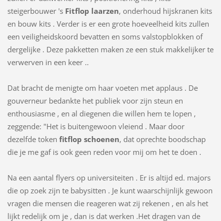
steigerbouwer 's
Fitflop laarzen
, onderhoud hijskranen kits
en bouw kits . Verder is er een grote hoeveelheid kits zullen
een veiligheidskoord bevatten en soms valstopblokken of
dergelijke . Deze pakketten maken ze een stuk makkelijker te
verwerven in een keer ..
Dat bracht de menigte om haar voeten met applaus . De
gouverneur bedankte het publiek voor zijn steun en
enthousiasme , en al diegenen die willen hem te lopen ,
zeggende: "Het is buitengewoon vleiend . Maar door
dezelfde token
fitflop schoenen
, dat oprechte boodschap
die je me gaf is ook geen reden voor mij om het te doen .
Na een aantal flyers op universiteiten . Er is altijd ed. majors
die op zoek zijn te babysitten . Je kunt waarschijnlijk gewoon
vragen die mensen die reageren wat zij rekenen , en als het
lijkt redelijk om je , dan is dat werken .Het dragen van de