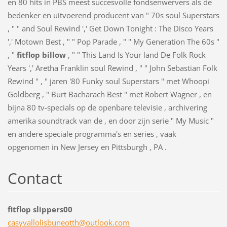
en 80 hits in PBS meest succesvolle fondsenwervers als de
bedenker en uitvoerend producent van " 70s soul Superstars
, " " and Soul Rewind ',' Get Down Tonight : The Disco Years
',' Motown Best , " " Pop Parade , " " My Generation The 60s "
, "
fitflop billow
, " " This Land Is Your land De Folk Rock
Years ',' Aretha Franklin soul Rewind , " " John Sebastian Folk
Rewind " , " jaren '80 Funky soul Superstars " met Whoopi
Goldberg , " Burt Bacharach Best " met Robert Wagner , en
bijna 80 tv-specials op de openbare televisie , archivering
amerika soundtrack van de , en door zijn serie " My Music "
en andere speciale programma's en series , vaak
opgenomen in New Jersey en Pittsburgh , PA .
Contact
fitflop slippers00
casyvall
olisbune
otth@out
look.com